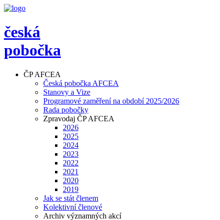
česká
pobočka
ČP AFCEA
Česká pobočka AFCEA
Stanovy a Vize
Programové zaměření na období 2025/2026
Rada pobočky
Zpravodaj ČP AFCEA
2026
2025
2024
2023
2022
2021
2020
2019
Jak se stát členem
Kolektivní členové
Archiv významných akcí