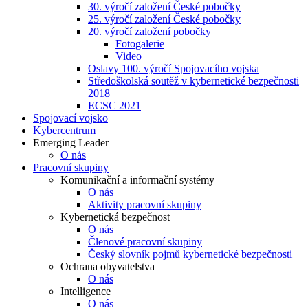
30. výročí založení České pobočky
25. výročí založení České pobočky
20. výročí založení pobočky
Fotogalerie
Video
Oslavy 100. výročí Spojovacího vojska
Středoškolská soutěž v kybernetické bezpečnosti
2018
ECSC 2021
Spojovací vojsko
Kybercentrum
Emerging Leader
O nás
Pracovní skupiny
Komunikační a informační systémy
O nás
Aktivity pracovní skupiny
Kybernetická bezpečnost
O nás
Členové pracovní skupiny
Český slovník pojmů kybernetické bezpečnosti
Ochrana obyvatelstva
O nás
Intelligence
O nás