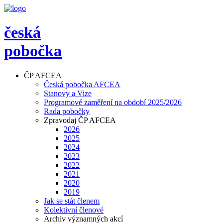
česká
pobočka
ČP AFCEA
Česká pobočka AFCEA
Stanovy a Vize
Programové zaměření na období 2025/2026
Rada pobočky
Zpravodaj ČP AFCEA
2026
2025
2024
2023
2022
2021
2020
2019
Jak se stát členem
Kolektivní členové
Archiv významných akcí