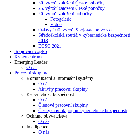
30. výročí založení České pobočky
25. výročí založení České pobočky
20. výročí založení pobočky
Fotogalerie
Video
Oslavy 100. výročí Spojovacího vojska
Středoškolská soutěž v kybernetické bezpečnosti
2018
ECSC 2021
Spojovací vojsko
Kybercentrum
Emerging Leader
O nás
Pracovní skupiny
Komunikační a informační systémy
O nás
Aktivity pracovní skupiny
Kybernetická bezpečnost
O nás
Členové pracovní skupiny
Český slovník pojmů kybernetické bezpečnosti
Ochrana obyvatelstva
O nás
Intelligence
O nás