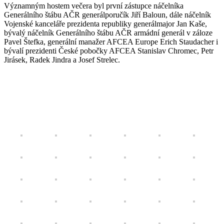
Významným hostem večera byl první zástupce náčelníka
Generálního štábu AČR generálporučík Jiří Baloun, dále náčelník
Vojenské kanceláře prezidenta republiky generálmajor Jan Kaše,
bývalý náčelník Generálního štábu AČR armádní generál v záloze
Pavel Štefka, generální manažer AFCEA Europe Erich Staudacher i
bývalí prezidenti České pobočky AFCEA Stanislav Chromec, Petr
Jirásek, Radek Jindra a Josef Strelec.