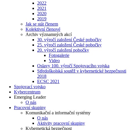
2022
2021
2020
2019
Jak se stát členem
Kolektivní členové
Archiv významných akcí
30. výročí založení České pobočky
25. výročí založení České pobočky
20. výročí založení pobočky
Fotogalerie
Video
Oslavy 100. výročí Spojovacího vojska
Středoškolská soutěž v kybernetické bezpečnosti
2018
ECSC 2021
Spojovací vojsko
Kybercentrum
Emerging Leader
O nás
Pracovní skupiny
Komunikační a informační systémy
O nás
Aktivity pracovní skupiny
Kybernetická bezpečnost