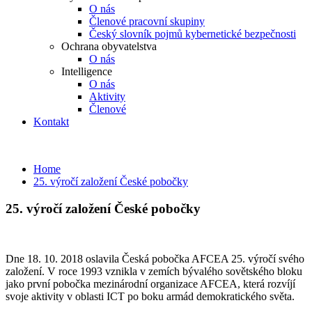
O nás
Členové pracovní skupiny
Český slovník pojmů kybernetické bezpečnosti
Ochrana obyvatelstva
O nás
Intelligence
O nás
Aktivity
Členové
Kontakt
Home
25. výročí založení České pobočky
25. výročí založení České pobočky
Dne 18. 10. 2018 oslavila Česká pobočka AFCEA 25. výročí svého
založení. V roce 1993 vznikla v zemích bývalého sovětského bloku
jako první pobočka mezinárodní organizace AFCEA, která rozvíjí
svoje aktivity v oblasti ICT po boku armád demokratického světa.