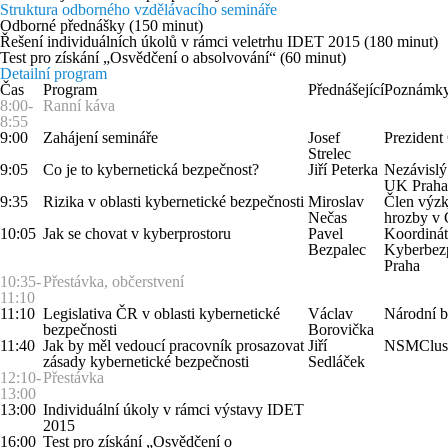
Struktura odborného vzdělávacího semináře
Odborné přednášky (150 minut)
Řešení individuálních úkolů v rámci veletrhu IDET 2015 (180 minut)
Test pro získání „Osvědčení o absolvování“ (60 minut)
Detailní program
Čas
Program
Přednášející
Poznámk
8:00-
Ranní káva
8:55
9:00
Zahájení semináře
Josef
Preziden
Strelec
9:05
Co je to kybernetická bezpečnost?
Jiří Peterka
Nezávislý 
UK Praha
9:35
Rizika v oblasti kybernetické bezpečnosti
Miroslav
Člen výzk
Nečas
hrozby v
10:05
Jak se chovat v kyberprostoru
Pavel
Koordinát
Bezpalec
Kyberbez
Praha
10:35-
Přestávka, občerstvení
11:10
11:10
Legislativa ČR v oblasti kybernetické
Václav
Národní b
bezpečnosti
Borovička
11:40
Jak by měl vedoucí pracovník prosazovat
Jiří
NSMClust
zásady kybernetické bezpečnosti
Sedláček
12:10-
Přestávka
13:00
13:00
Individuální úkoly v rámci výstavy IDET
2015
16:00
Test pro získání „Osvědčení o