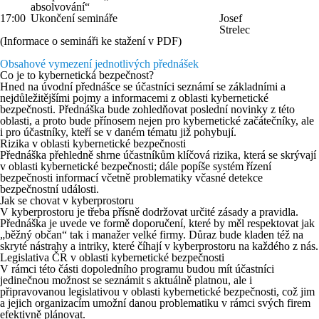
absolvování“
17:00
Ukončení semináře
Josef
Strelec
(Informace o semináři ke stažení v PDF
)
Obsahové vymezení jednotlivých přednášek
Co je to kybernetická bezpečnost?
Hned na úvodní přednášce se účastníci seznámí se základními a
nejdůležitějšími pojmy a informacemi z oblasti kybernetické
bezpečnosti. Přednáška bude zohledňovat poslední novinky z této
oblasti, a proto bude přínosem nejen pro kybernetické začátečníky, ale
i pro účastníky, kteří se v daném tématu již pohybují.
Rizika v oblasti kybernetické bezpečnosti
Přednáška přehledně shrne účastníkům klíčová rizika, která se skrývají
v oblasti kybernetické bezpečnosti; dále popíše systém řízení
bezpečnosti informací včetně problematiky včasné detekce
bezpečnostní události.
Jak se chovat v kyberprostoru
V kyberprostoru je třeba přísně dodržovat určité zásady a pravidla.
Přednáška je uvede ve formě doporučení, které by měl respektovat jak
„běžný občan“ tak i manažer velké firmy. Důraz bude kladen též na
skryté nástrahy a intriky, které číhají v kyberprostoru na každého z nás.
Legislativa ČR v oblasti kybernetické bezpečnosti
V rámci této části dopoledního programu budou mít účastníci
jedinečnou možnost se seznámit s aktuálně platnou, ale i
připravovanou legislativou v oblasti kybernetické bezpečnosti, což jim
a jejich organizacím umožní danou problematiku v rámci svých firem
efektivně plánovat.