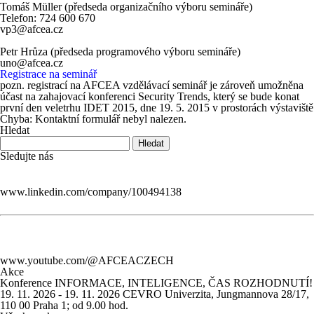
Tomáš Müller (
předseda organizačního výboru semináře
)
Telefon: 724 600 670
vp3@afcea.cz
Petr Hrůza (
předseda programového výboru semináře
)
uno@afcea.cz
Registrace na seminář
pozn. registrací na AFCEA vzdělávací seminář je zároveň umožněna
účast na zahajovací konferenci
Security Trends
, který se bude konat
první den veletrhu IDET 2015, dne 19. 5. 2015 v prostorách výstaviště
Chyba:
Kontaktní formulář nebyl nalezen.
Hledat
Sledujte nás
www.linkedin.com/company/100494138
www.youtube.com/@AFCEACZECH
Akce
Konference INFORMACE, INTELIGENCE, ČAS ROZHODNUTÍ!
19. 11. 2026 - 19. 11. 2026
CEVRO Univerzita, Jungmannova 28/17,
110 00 Praha 1; od 9.00 hod.