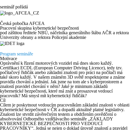
seminář pořádá
Česká pobočka AFCEA
Pracovní skupina kybernetické bezpečnosti
pod záštitou ředitele NBÚ, náčelníka generálního štábu AČR a rektora
Univerzity obrany a rektora Policejní akademie
Program semináře
Motivace
Oprávnění k řízení motorových vozidel má dnes skoro každý.
Certifikaci ECDL (European Computer Driving Licence), tedy tzv.
počítačový řidičák anebo základní znalosti pro práci na počítači má
také skoro každý. V našem známém 3D světě respektujeme a známe
pravidla chování a jednání. Jak jsme na tom ale s kyberprostorem a
znalostí pravidel chování v něm? Jaké je minimum základů
kybernetické bezpečnosti, které má znát a prosazovat vedoucí
pracovník? Má smysl mít kybernetický řidičák?
Cíl
Cílem je poskytnout vedoucím pracovníkům základní znalosti v oblasti
kybernetické bezpečnosti v ČR a dopadů aktuálně platné legislativy.
Znalosti lze stvrdit závěrečným testem a obdržením osvědčení o
absolvování Odborného vzdělávacího semináře „
ZÁKLADY
KYBERNETICKÉ BEZPEČNOSTI PRO VEDOUCÍ
PRACOVNÍKY
“. Jedná se nejen o doklad úrovně znalostí a pravidel