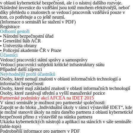
v oblasti kybernetické bezpečnosti, ale i o nástroj dalšího rozvoje.
Následné investice do vzdělání jsou totiž mnohem efektivnější, neboť
díky přehledu o znalostech se vedoucí pracovník vzdělává pouze v
tom, co potřebuje a co ještě neumí.
(Informace o semináři ke stažení v PDF
)
Registrace
Odborní gestoři
• Národní bezpečnostní úřad
• Generální štáb AČR
• Univerzita obrany
• Policejní akademie ČR v Praze
Účastníci
Vedoucí pracovníci státní správy a samosprávy
Vedoucí pracovníci subjektů kritické infrastruktury státu
Případně další zájemci
Nejvhodnější profil účastníků
Osoby, které nemají znalosti v oblasti informačních technologií a
informační bezpečnosti
Osoby, které mají základní znalosti v oblasti informačních technologií
Osoby, které zastávají střední a vyšší manažerské pozice
Partnerské podmínky akcí AFCEA na IDET 2015
V rámci semináře je možnost pro partnerské společnosti:
Zapojit se do bloku „Individuální úkoly v rámci výstaviště IDET“, kde
je možné stanovit úkoly na míru daného partnera z oblasti kybernetické
bezpečnosti přímo z výstaviště na stánku partnera
Ukázka kybernetických nástrojů a aplikací na stáncích v sále semináře
(table-tops)
Podrobnější informace pro partnery v PDF