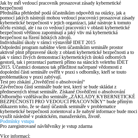
Jak by měl vedoucí pracovník prosazovat zásady kybernetické
bezpečnosti
Přednáška přehledně podá účastníkům odpovědi na otázky, jak a
pomocí jakých nástrojů mohou vedoucí pracovníci prosazovat zásady
kybernetické bezpečnosti v jejich organizaci, jaké nástroje k tomuto
účelu existují, ale i na co vedoucí pracovníci v oblasti kybernetické
bezpečnosti většinou zapomínají a jaký vliv má kybernetická
bezpečnost na řízení lidských zdrojů.
Individuální úkoly v rámci výstaviště IDET 2015
Odpolední program nabídne všem účastníkům semináře prostor
aktivně plnit připravené úkoly z oblasti kybernetické bezpečnosti a to
jak v rámci živých demonstrací kybernetických útoků odborných
gestorů, tak i prezentací partnerů přímo na stáncích veletrhu IDET
2015. Účastníci dostanou tak příležitost načerpané vědomosti z
dopolední části semináře ověřit v praxi s odborníky, kteří se touto
problematikou v praxi zabývají.
Test pro získání „Osvědčení o absolvování“
Závěrečnou částí semináře bude test, který se bude skládat z
přednesených témat semináře. Získané Osvědčení o absolvování
Odborného vzdělávacího semináře „ZÁKLADY KYBERNETICKÉ
BEZPEČNOSTI PRO VEDOUCÍ PRACOVNÍKY“ bude přímým
důkazem toho, že se daný účastník semináře v problematice
kybernetické bezpečnosti zorientoval a že nabyté informace bude moci
využít následně v praktickém, manažerském, životě.
Podmínky vstupu
Pro zaregistrované návštěvníky je vstup zdarma
Více informací: