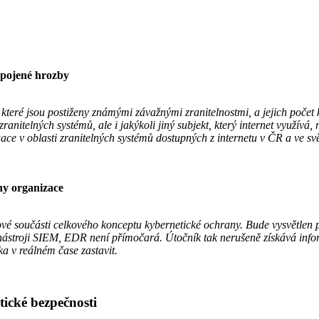
 spojené hrozby
 které jsou postiženy známými závažnými zranitelnostmi, a jejich počet 
nitelných systémů, ale i jakýkoli jiný subjekt, který internet využívá,
ace v oblasti zranitelných systémů dostupných z internetu v ČR a ve svě
ny organizace
íčové součásti celkového konceptu kybernetické ochrany. Bude vysvětle
a nástroji SIEM, EDR není přímočará. Útočník tak nerušeně získává inf
ka v reálném čase zastavit.
tické bezpečnosti