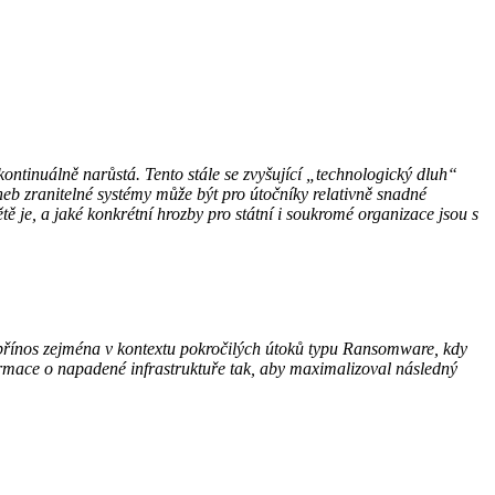
kontinuálně narůstá. Tento stále se zvyšující „technologický dluh“
 neb zranitelné systémy může být pro útočníky relativně snadné
tě je, a jaké konkrétní hrozby pro státní i soukromé organizace jsou s
n přínos zejména v kontextu pokročilých útoků typu Ransomware, kdy
ormace o napadené infrastruktuře tak, aby maximalizoval následný