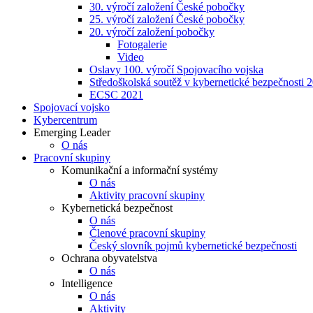
30. výročí založení České pobočky
25. výročí založení České pobočky
20. výročí založení pobočky
Fotogalerie
Video
Oslavy 100. výročí Spojovacího vojska
Středoškolská soutěž v kybernetické bezpečnosti 
ECSC 2021
Spojovací vojsko
Kybercentrum
Emerging Leader
O nás
Pracovní skupiny
Komunikační a informační systémy
O nás
Aktivity pracovní skupiny
Kybernetická bezpečnost
O nás
Členové pracovní skupiny
Český slovník pojmů kybernetické bezpečnosti
Ochrana obyvatelstva
O nás
Intelligence
O nás
Aktivity