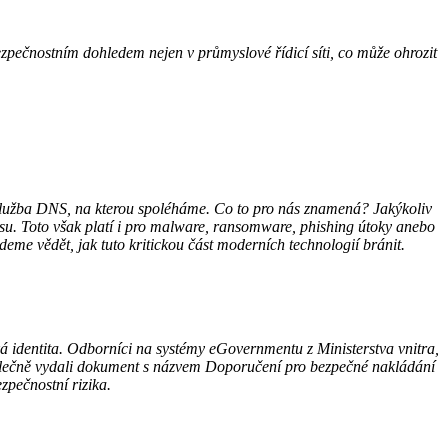
ezpečnostním dohledem nejen v průmyslové řídicí síti, co může ohrozit
 služba DNS, na kterou spoléháme. Co to pro nás znamená? Jakýkoliv
esu. Toto však platí i pro malware, ransomware, phishing útoky anebo
eme vědět, jak tuto kritickou část moderních technologií bránit.
ká identita. Odborníci na systémy eGovernmentu z Ministerstva vnitra,
olečně vydali dokument s názvem Doporučení pro bezpečné nakládání
zpečnostní rizika.