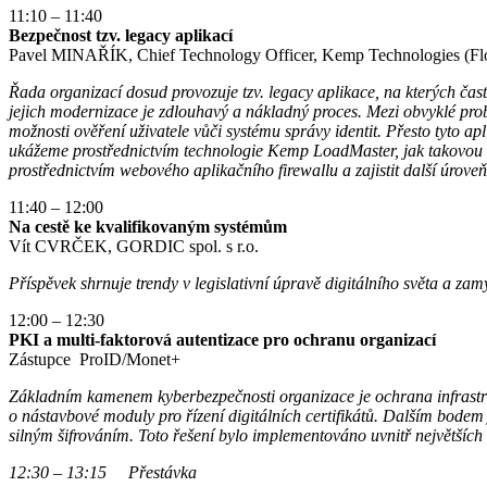
11:10 – 11:40
Bezpečnost tzv. legacy aplikací
Pavel MINAŘÍK, Chief Technology Officer, Kemp Technologies (
Řada organizací dosud provozuje tzv. legacy aplikace, na kterých čast
jejich modernizace je zdlouhavý a nákladný proces. Mezi obvyklé prob
možnosti ověření uživatele vůči systému správy identit. Přesto tyto a
ukážeme prostřednictvím technologie Kemp LoadMaster, jak takovou ap
prostřednictvím webového aplikačního firewallu a zajistit další úroveň
11:40 – 12:00
Na cestě ke kvalifikovaným systémům
Vít CVRČEK, GORDIC spol. s r.o.
Příspěvek shrnuje trendy v legislativní úpravě digitálního světa a zamý
12:00 – 12:30
PKI a multi-faktorová autentizace pro ochranu organizací
Zástupce ProID/Monet+
Základním kamenem kyberbezpečnosti organizace je ochrana infrastruk
o nástavbové moduly pro řízení digitálních certifikátů. Dalším bodem 
silným šifrováním. Toto řešení bylo implementováno uvnitř největších
12:30 – 13:15 Přestávka