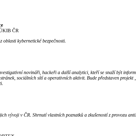
ce
 NÚKIB ČR
 oblasti kybernetické bezpečnosti.
estigativní novináři, hackeři a další analytici, kteří se snaží být info
stránek, sociálních sítí a operativních aktivit. Bude představen projek
i.
ejich vývoji v ČR. Shrnutí vlastních poznatků a zkušeností z provozu 