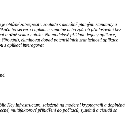
 je obtížné zabezpečit v souladu s aktuálně platnými standardy a
plikačního serveru i aplikace samotné nebo způsob přihlašování bez
novat možné vektory útoku. Na modelové příkladu legacy aplikace,
frování), eliminovat dopad potenciálních zranitelností aplikace
u s aplikací interagovat.
čné.
lic Key Infrastructure, založená na moderní kryptografii a doplněná
pečné, multifaktorové přihlášení do počítačů, systémů a cloudů se