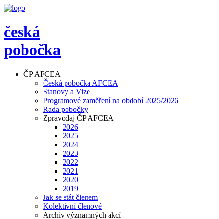
česká
pobočka
ČP AFCEA
Česká pobočka AFCEA
Stanovy a Vize
Programové zaměření na období 2025/2026
Rada pobočky
Zpravodaj ČP AFCEA
2026
2025
2024
2023
2022
2021
2020
2019
Jak se stát členem
Kolektivní členové
Archiv významných akcí