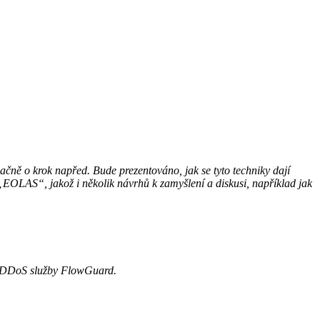
rmačně o krok napřed. Bude prezentováno, jak se tyto techniky dají
t „EOLAS“, jakož i několik návrhů k zamyšlení a diskusi, například jak
antiDDoS služby FlowGuard.