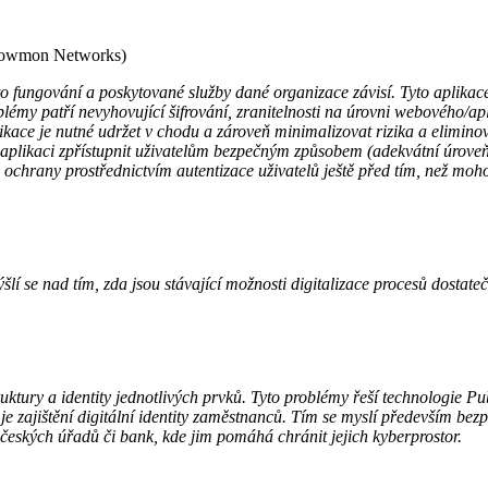
Flowmon Networks)
o fungování a poskytované služby dané organizace závisí. Tyto aplikace
lémy patří nevyhovující šifrování, zranitelnosti na úrovni webového/a
plikace je nutné udržet v chodu a zároveň minimalizovat rizika a elimi
likaci zpřístupnit uživatelům bezpečným způsobem (adekvátní úroveň ši
 ochrany prostřednictvím autentizace uživatelů ještě před tím, než moho
šlí se nad tím, zda jsou stávající možnosti digitalizace procesů dostate
tury a identity jednotlivých prvků. Tyto problémy řeší technologie Pub
je zajištění digitální identity zaměstnanců. Tím se myslí především bez
 českých úřadů či bank, kde jim pomáhá chránit jejich kyberprostor.