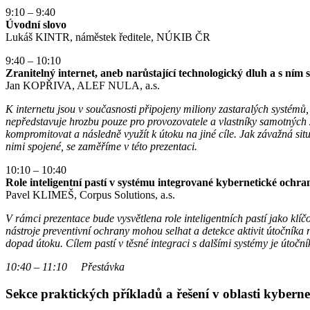
9:10 – 9:40
Úvodní slovo
Lukáš KINTR, náměstek ředitele, NÚKIB ČR
9:40 – 10:10
Zranitelný internet, aneb narůstající technologický dluh a s ním
Jan KOPŘIVA, ALEF NULA, a.s.
K internetu jsou v současnosti připojeny miliony zastaralých systémů,
nepředstavuje hrozbu pouze pro provozovatele a vlastníky samotných zra
kompromitovat a následně využít k útoku na jiné cíle. Jak závažná situ
nimi spojené, se zaměříme v této prezentaci.
10:10 – 10:40
Role inteligentní pastí v systému integrované kybernetické ochra
Pavel KLIMEŠ, Corpus Solutions, a.s.
V rámci prezentace bude vysvětlena role inteligentních pastí jako kl
nástroje preventivní ochrany mohou selhat a detekce aktivit útočník
dopad útoku. Cílem pastí v těsné integraci s dalšími systémy je útoční
10:40 – 11:10 Přestávka
Sekce praktických příkladů a řešení v oblasti kyberne