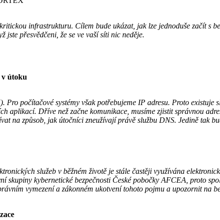
YCORTEX
itickou infrastrukturu. Cílem bude ukázat, jak lze jednoduše začít s b
 jste přesvědčeni, že se ve vaší síti nic neděje.
 v útoku
). Pro počítačové systémy však potřebujeme IP adresu. Proto existuje
ích aplikací. Dříve než začne komunikace, musíme zjistit správnou adr
at na způsob, jak útočníci zneužívají právě službu DNS. Jedině tak bud
tronických služeb v běžném životě je stále častěji využívána elektronic
vní skupiny kybernetické bezpečnosti České pobočky AFCEA, proto sp
v právním vymezení a zákonném ukotvení tohoto pojmu a upozornit na be
izace