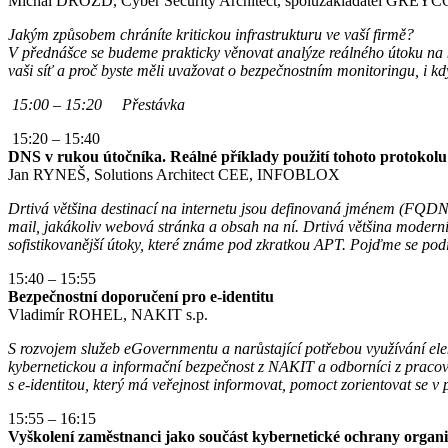
Michal DROZD, Cyber Security Architect, spoluzakladatel GRE
Jakým způsobem chráníte kritickou infrastrukturu ve vaší firmě?
V přednášce se budeme prakticky věnovat analýze reálného útoku na kr
vaši síť a proč byste měli uvažovat o bezpečnostním monitoringu, i když
15:00 – 15:20 Přestávka
15:20 – 15:40
DNS v rukou útočníka. Reálné příklady použití tohoto protokolu
Jan RYNEŠ, Solutions Architect CEE, INFOBLOX
Drtivá většina destinací na internetu jsou definovaná jménem (FQDN
mail, jakákoliv webová stránka a obsah na ní. Drtivá většina modern
sofistikovanější útoky, které známe pod zkratkou APT. Pojďme se podív
15:40 – 15:55
Bezpečnostní doporučení pro e-identitu
Vladimír ROHEL, NAKIT s.p.
S rozvojem služeb eGovernmentu a narůstající potřebou využívání elek
kybernetickou a informační bezpečnost z NAKIT a odborníci z praco
s e-identitou, který má veřejnost informovat, pomoct zorientovat se 
15:55 – 16:15
Vyškolení zaměstnanci jako součást kybernetické ochrany organ