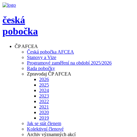
česká
pobočka
ČP AFCEA
Česká pobočka AFCEA
Stanovy a Vize
Programové zaměření na období 2025/2026
Rada pobočky
Zpravodaj ČP AFCEA
2026
2025
2024
2023
2022
2021
2020
2019
Jak se stát členem
Kolektivní členové
Archiv významných akcí