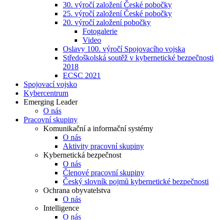
30. výročí založení České pobočky
25. výročí založení České pobočky
20. výročí založení pobočky
Fotogalerie
Video
Oslavy 100. výročí Spojovacího vojska
Středoškolská soutěž v kybernetické bezpečnosti
2018
ECSC 2021
Spojovací vojsko
Kybercentrum
Emerging Leader
O nás
Pracovní skupiny
Komunikační a informační systémy
O nás
Aktivity pracovní skupiny
Kybernetická bezpečnost
O nás
Členové pracovní skupiny
Český slovník pojmů kybernetické bezpečnosti
Ochrana obyvatelstva
O nás
Intelligence
O nás