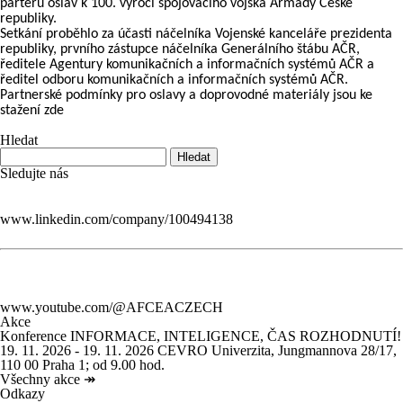
parterů oslav k 100. výročí spojovacího vojska Armády České
republiky.
Setkání proběhlo za účasti náčelníka Vojenské kanceláře prezidenta
republiky, prvního zástupce náčelníka Generálního štábu AČR,
ředitele Agentury komunikačních a informačních systémů AČR a
ředitel odboru komunikačních a informačních systémů AČR.
Partnerské podmínky pro oslavy a doprovodné materiály jsou
ke
stažení zde
Hledat
Sledujte nás
www.linkedin.com/company/100494138
www.youtube.com/@AFCEACZECH
Akce
Konference INFORMACE, INTELIGENCE, ČAS ROZHODNUTÍ!
19. 11. 2026 - 19. 11. 2026
CEVRO Univerzita, Jungmannova 28/17,
110 00 Praha 1; od 9.00 hod.
Všechny akce
↠
Odkazy