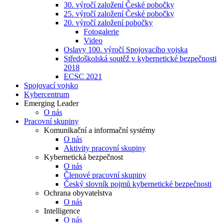
30. výročí založení České pobočky
25. výročí založení České pobočky
20. výročí založení pobočky
Fotogalerie
Video
Oslavy 100. výročí Spojovacího vojska
Středoškolská soutěž v kybernetické bezpečnosti
2018
ECSC 2021
Spojovací vojsko
Kybercentrum
Emerging Leader
O nás
Pracovní skupiny
Komunikační a informační systémy
O nás
Aktivity pracovní skupiny
Kybernetická bezpečnost
O nás
Členové pracovní skupiny
Český slovník pojmů kybernetické bezpečnosti
Ochrana obyvatelstva
O nás
Intelligence
O nás