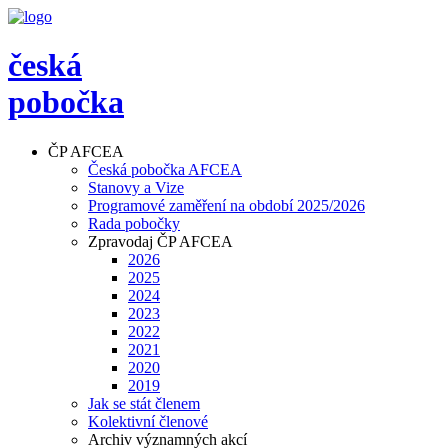
česká
pobočka
ČP AFCEA
Česká pobočka AFCEA
Stanovy a Vize
Programové zaměření na období 2025/2026
Rada pobočky
Zpravodaj ČP AFCEA
2026
2025
2024
2023
2022
2021
2020
2019
Jak se stát členem
Kolektivní členové
Archiv významných akcí