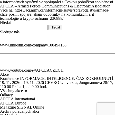
a informačních systémů ve spolupráci s Českou pobočkou společnosti
AFCEA – Armed Forces Communications & Electronic Association.
Více na:
https://acr.army.cz/informacni-servis/zpravodajstvi/armada-
chce-posilit-spojare:-shani-odborniky-na-komunikacni-a-it-
technologie-a-krypto-ochranu–236888/
Hledat
Sledujte nás
www.linkedin.com/company/100494138
www.youtube.com/@AFCEACZECH
Akce
Konference INFORMACE, INTELIGENCE, ČAS ROZHODNUTÍ!
19. 11. 2026 - 19. 11. 2026
CEVRO Univerzita, Jungmannova 28/17,
110 00 Praha 1; od 9.00 hod.
Všechny akce
↠
Odkazy
AFCEA International
AFCEA Europe
Magazine SIGNAL Online
Archív pořádaných akcí